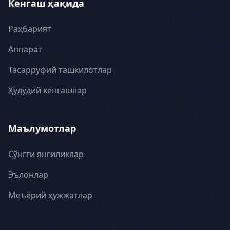
Кенгаш ҳақида
Раҳбарият
Аппарат
Тасарруфий ташкилотлар
Ҳудудий кенгашлар
Маълумотлар
Сўнгги янгиликлар
Эълонлар
Меъёрий ҳужжатлар