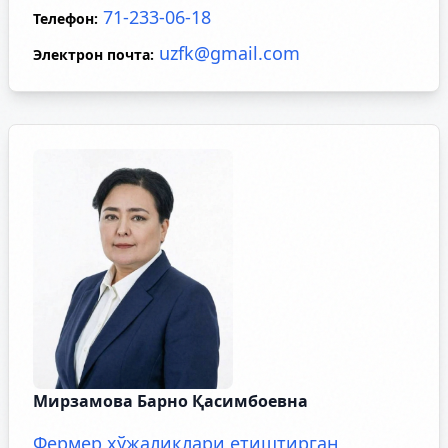
71-233-06-18
Телефон
:
uzfk@gmail.com
Электрон почта
:
Мирзамова Барно Қасимбоевна
Фермер хўжаликлари етиштирган