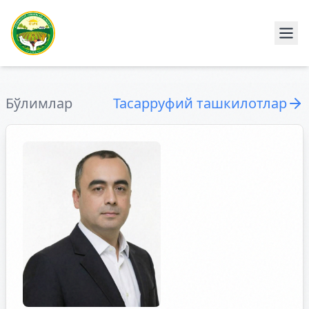
Бўлимлар
Тасарруфий ташкилотлар