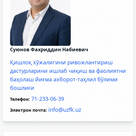
Суюнов Фахриддин Набиевич
Қишлоқ хўжалигини ривожлантириш
дастурларини ишлаб чиқиш ва фаолиятни
баҳолаш йиғма ахборот-таҳлил бўлими
бошлиғи
71-233-06-39
Телефон
:
info@uzfk.uz
Электрон почта
: