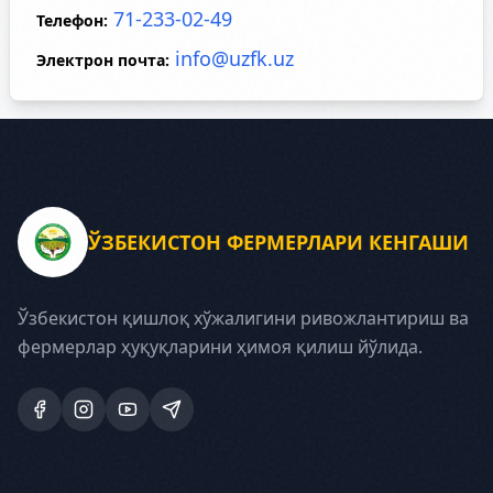
71-233-02-49
Телефон
:
info@uzfk.uz
Электрон почта
:
ЎЗБЕКИСТОН ФЕРМЕРЛАРИ КЕНГАШИ
Ўзбекистон қишлоқ хўжалигини ривожлантириш ва
фермерлар ҳуқуқларини ҳимоя қилиш йўлида.