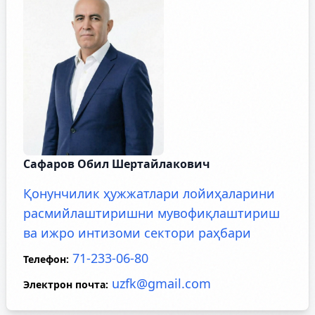
Сафаров Обил Шертайлакович
Қонунчилик ҳужжатлари лойиҳаларини
расмийлаштиришни мувофиқлаштириш
ва ижро интизоми сектори раҳбари
71-233-06-80
Телефон
:
uzfk@gmail.com
Электрон почта
: