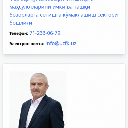
маҳсулотларини ички ва ташқи
бозорларга сотишга кўмаклашиш сектори
бошлиғи
71-233-06-79
Телефон
:
info@uzfk.uz
Электрон почта
: