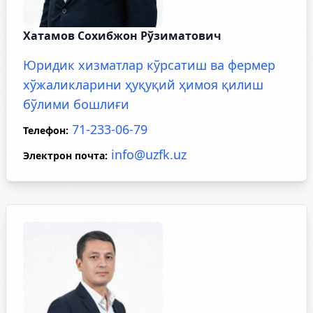
Хатамов Сохибжон Рўзиматович
Юридик хизматлар кўрсатиш ва фермер
хўжаликларини ҳуқуқий ҳимоя қилиш
бўлими бошлиғи
71-233-06-79
Телефон
:
info@uzfk.uz
Электрон почта
: