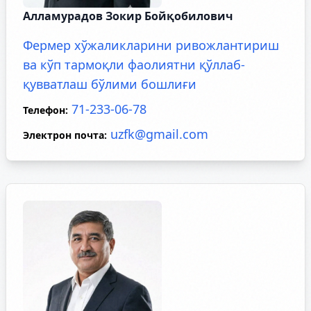
Алламурадов Зокир Бойқобилович
Фермер хўжаликларини ривожлантириш
ва кўп тармоқли фаолиятни қўллаб-
қувватлаш бўлими бошлиғи
71-233-06-78
Телефон
:
uzfk@gmail.com
Электрон почта
: