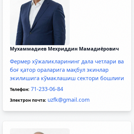
Мухаммадиев Мехриддин Мамадиёрович
Фермер хўжаликларининг дала четлари ва
боғ қатор ораларига мақбул экинлар
экилишига кўмаклашиш сектори бошлиғи
71-233-06-84
Телефон
:
uzfk@gmail.com
Электрон почта
: