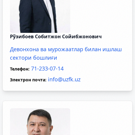
Рўзибоев Собитжон Сойибжонович
Девонхона ва мурожаатлар билан ишлаш
сектори бошлиғи
71-233-07-14
Телефон
:
info@uzfk.uz
Электрон почта
: