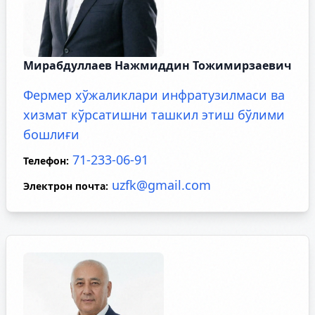
Мирабдуллаев Нажмиддин Тожимирзаевич
Фермер хўжаликлари инфратузилмаси ва
хизмат кўрсатишни ташкил этиш бўлими
бошлиғи
71-233-06-91
Телефон
:
uzfk@gmail.com
Электрон почта
: