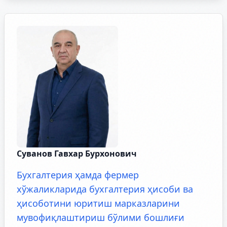
Суванов Гавхар Бурхонович
Бухгалтерия ҳамда фермер
хўжаликларида бухгалтерия ҳисоби ва
ҳисоботини юритиш марказларини
мувофиқлаштириш бўлими бошлиғи