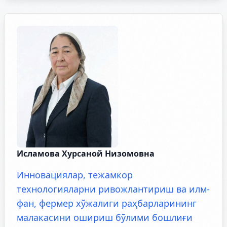
Исламова Хурсаной Низомовна
Инновaциялар, тежамкор
технологияларни ривожлантириш ва илм-
фан, фермер хўжалиги раҳбарларининг
малакасини ошириш бўлими бошлиғи