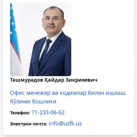
Ташмурадов Ҳайдар Зикрияевич
Офис менежер ва ходимлар билан ишлаш
бўлими бошлиғи
71-233-06-62
Телефон
:
info@uzfk.uz
Электрон почта
: