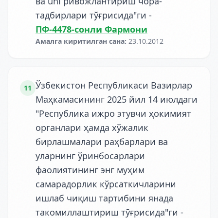
ва uni ривожлантириш чора-
тадбирлари тўғрисида"ги
-
ПФ-4478-сонли Фармони
Амалга киритилган сана
:
23.10.2012
Ўзбекистон Республикаси Вазирлар
11
Маҳкамасининг 2025 йил 14 июлдаги
"Республика ижро этувчи ҳокимият
органлари ҳамда хўжалик
бирлашмалари раҳбарлари ва
уларнинг ўринбосарлари
фаолиятининг энг муҳим
самарадорлик кўрсаткичларини
ишлаб чиқиш тартибини янада
такомиллаштириш тўғрисида"ги
-