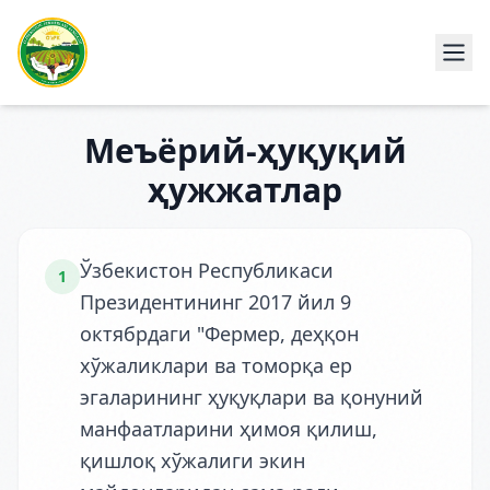
Меъёрий-ҳуқуқий
ҳужжатлар
Ўзбекистон Республикаси
1
Президентининг 2017 йил 9
октябрдаги "Фермер, деҳқон
хўжаликлари ва томорқа ер
эгаларининг ҳуқуқлари ва қонуний
манфаатларини ҳимоя қилиш,
қишлоқ хўжалиги экин