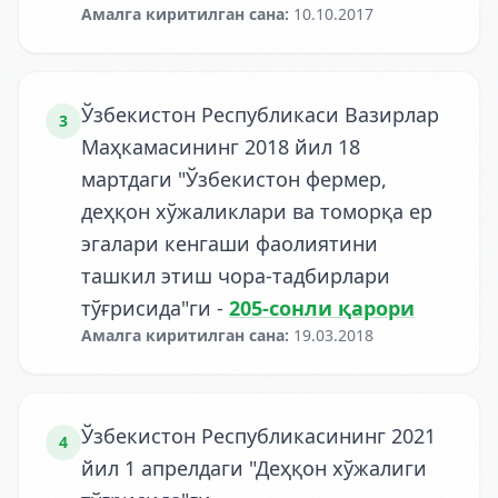
Амалга киритилган сана
:
10.10.2017
Ўзбекистон Республикаси Вазирлар
3
Маҳкамасининг 2018 йил 18
мартдаги "Ўзбекистон фермер,
деҳқон хўжаликлари ва томорқа ер
эгалари кенгаши фаолиятини
ташкил этиш чора-тадбирлари
тўғрисида"ги
-
205-сонли қарори
Амалга киритилган сана
:
19.03.2018
Ўзбекистон Республикасининг 2021
4
йил 1 апрелдаги "Деҳқон хўжалиги