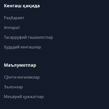
Кенгаш ҳақида
Раҳбарият
Аппарат
Тасарруфий ташкилотлар
Ҳудудий кенгашлар
Маълумотлар
Сўнгги янгиликлар
Эълонлар
Меъёрий ҳужжатлар