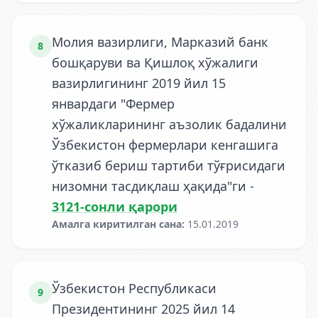
Молия вазирлиги, Марказий банк
8
бошқаруви ва Қишлоқ хўжалиги
вазирлигининг 2019 йил 15
январдаги "Фермер
хўжаликларининг аъзолик бадалини
Ўзбекистон фермерлари кенгашига
ўтказиб бериш тартиби тўғрисидаги
низомни тасдиқлаш ҳақида"ги
-
3121-сонли қарори
Амалга киритилган сана
:
15.01.2019
Ўзбекистон Республикаси
9
Президентининг 2025 йил 14