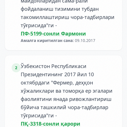
майдонларидан сама-рали
фойдаланиш тизимини тубдан
такомиллаштириш чора-тадбирлари
тўғрисида"ги
-
ПФ-5199-сонли Фармони
Амалга киритилган сана
:
09.10.2017
Ўзбекистон Республикаси
2
Президентининг 2017 йил 10
октябрдаги "Фермер, деҳқон
хўжаликлари ва томорқа ер эгалари
фаолиятини янада ривожлантириш
бўйича ташкилий чора-тадбирлар
тўғрисида"ги
-
ПҚ-3318-сонли қарори