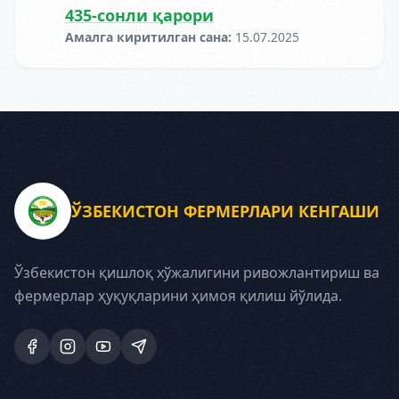
435-сонли қарори
Амалга киритилган сана
:
15.07.2025
ЎЗБЕКИСТОН ФЕРМЕРЛАРИ КЕНГАШИ
Ўзбекистон қишлоқ хўжалигини ривожлантириш ва
фермерлар ҳуқуқларини ҳимоя қилиш йўлида.