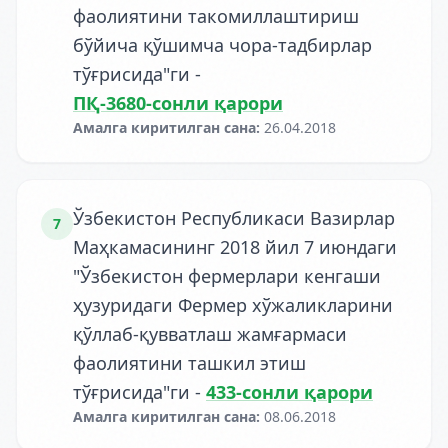
фаолиятини такомиллаштириш
бўйича қўшимча чора-тадбирлар
тўғрисида"ги
-
ПҚ-3680-сонли қарори
Амалга киритилган сана
:
26.04.2018
Ўзбекистон Республикаси Вазирлар
7
Маҳкамасининг 2018 йил 7 июндаги
"Ўзбекистон фермерлари кенгаши
ҳузуридаги Фермер хўжаликларини
қўллаб-қувватлаш жамғармаси
фаолиятини ташкил этиш
тўғрисида"ги
-
433-сонли қарори
Амалга киритилган сана
:
08.06.2018