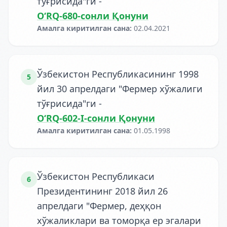
тўғрисида"ги
-
O‘RQ-680-сонли Қонуни
Амалга киритилган сана
:
02.04.2021
Ўзбекистон Республикасининг 1998
5
йил 30 апрелдаги "Фермер хўжалиги
тўғрисида"ги
-
O‘RQ-602-I-сонли Қонуни
Амалга киритилган сана
:
01.05.1998
Ўзбекистон Республикаси
6
Президентининг 2018 йил 26
апрелдаги "Фермер, деҳқон
хўжаликлари ва томорқа ер эгалари