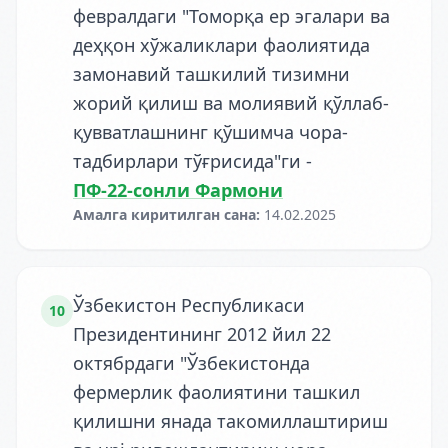
февралдаги "Томорқа ер эгалари ва
деҳқон хўжаликлари фаолиятида
замонавий ташкилий тизимни
жорий қилиш ва молиявий қўллаб-
қувватлашнинг қўшимча чора-
тадбирлари тўғрисида"ги
-
ПФ-22-сонли Фармони
Амалга киритилган сана
:
14.02.2025
Ўзбекистон Республикаси
10
Президентининг 2012 йил 22
октябрдаги "Ўзбекистонда
фермерлик фаолиятини ташкил
қилишни янада такомиллаштириш